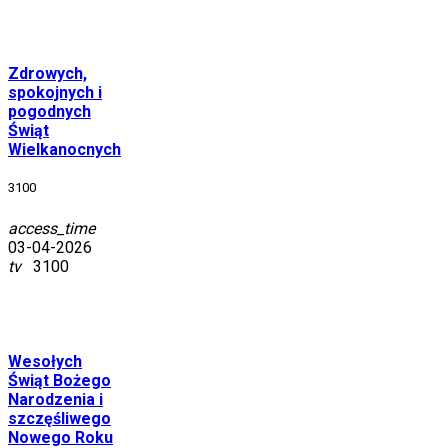
Zdrowych,
spokojnych i
pogodnych
Świąt
Wielkanocnych
3100
access_time
03-04-2026
tv
3100
Wesołych
Świąt Bożego
Narodzenia i
szczęśliwego
Nowego Roku