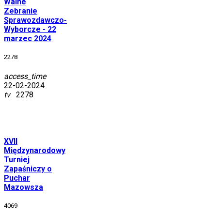
Walne
Zebranie
Sprawozdawczo-
Wyborcze - 22
marzec 2024
2278
access_time
22-02-2024
tv
2278
XVII
Międzynarodowy
Turniej
Zapaśniczy o
Puchar
Mazowsza
4069