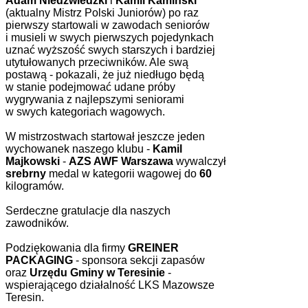
Adam Niedźwiedzki
i
Kamil Kamiński
(aktualny Mistrz Polski Juniorów) po raz
pierwszy startowali w zawodach seniorów
i musieli w swych pierwszych pojedynkach
uznać wyższość swych starszych i bardziej
utytułowanych przeciwników. Ale swą
postawą - pokazali, że już niedługo będą
w stanie podejmować udane próby
wygrywania z najlepszymi seniorami
w swych kategoriach wagowych.
W mistrzostwach startował jeszcze jeden
wychowanek naszego klubu -
Kamil
Majkowski
-
AZS AWF Warszawa
wywalczył
srebrny
medal w kategorii wagowej do
60
kilogramów.
Serdeczne gratulacje dla naszych
zawodników.
Podziękowania dla firmy
GREINER
PACKAGING
- sponsora sekcji zapasów
oraz
Urzędu Gminy w Teresinie
-
wspierającego działalność LKS Mazowsze
Teresin.