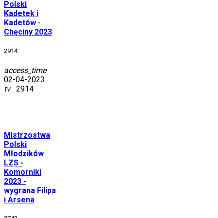
Polski
Kadetek i
Kadetów -
Chęciny 2023
2914
access_time
02-04-2023
tv
2914
Mistrzostwa
Polski
Młodzików
LZS -
Komorniki
2023 -
wygrana Filipa
i Arsena