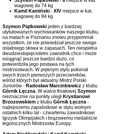
Szymon Piątkowski
-
II
miejsce w kat.
wagowej do 74 kg
Kamil Kamiński
-
XIV
miejsce w kat.
wagowej do 84 kg
Szymon Piątkowski
jeden z bardziej
utytułowanych wychowanków naszego klubu,
na matach w Poznaniu znowu przypomniał
wszystkim, że nie powiedział jeszcze swego
ostatniego słowa w zapasach. Ten niespełna
dwudziestopięcioletni zawodnik chce i może
osiągnąć jeszcze bardzo dużo, co
potwierdziła jego postawa na tych
mistrzostwach. W pięknym stylu pokonał
swych trzech pierwszych przeciwników,
wśród których był aktualny Mistrz Polski
Juniorów -
Radosław Marcinkiewicz
z klubu
Górnik Łęczna
. W walce finałowej
Szymon
nieznacznie na punkty uległ
Krystianowi
Brzozowskiem
z klubu
Górnik Łęczna
-
najlepszemu zapaśnikowi w stylu wolnym
ostatnich kilku lat - czwartemu zawodnikowi
Igrzysk Olimpijskich i brązowemu medaliście
tegorocznych Mistrzostw Europy.