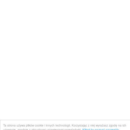
Ta strona używa plików cookie i innych technologii. Korzystając z niej wyrażasz zgodę na ich
używanie, zgodnie z aktualnymi ustawieniami przeglądarki.
Kliknij by poznać szczegóły...